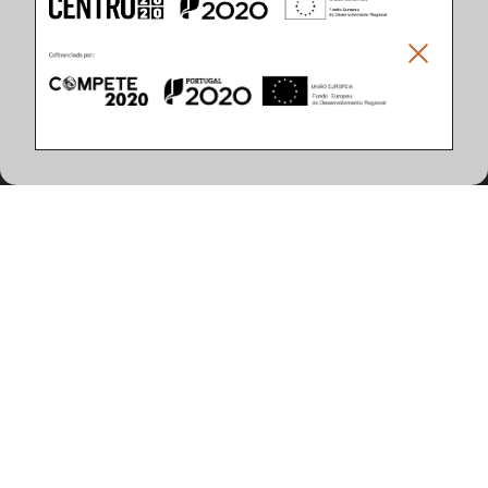
Características do Produto
(56 artigos encontrados)
Largura (mm)
Potência do Sistema (W)
295
9,0
595
13