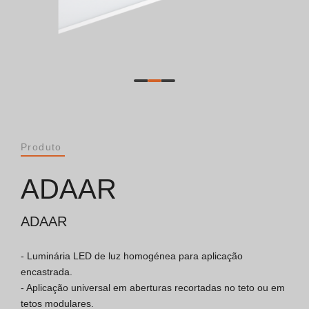
Catálogos
Essence [PT/EN]
Hospitality [EN]
Hospitality [PT]
Produto
Geral [EN/FR]
ADAAR
Geral [PT/ES]
ADAAR
- Luminária LED de luz homogénea para aplicação 
Documentos
encastrada.

- Aplicação universal em aberturas recortadas no teto ou em 
Considerações Gerais
tetos modulares.
