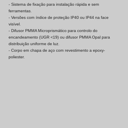
- Sistema de fixação para instalação rápida e sem 
Certificação SGQ ISO 9001
ferramentas.

- Versões com índice de proteção IP40 ou IP44 na face 
Condições de Venda
visível.

- Difusor PMMA Microprismático para controlo do 
Condições de Garantia
encandeamento (UGR <19) ou difusor PMMA Opal para 
distribuição uniforme de luz.

Logo Pack
- Corpo em chapa de aço com revestimento a epoxy-
poliester.