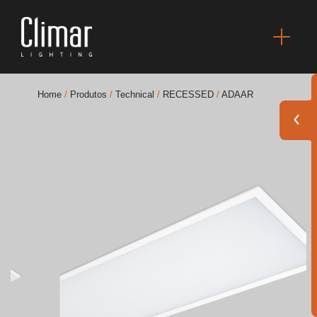
Home
/
Produtos
/
Technical
/
RECESSED
/
ADAAR
Brochuras
Finishes Book
BOYA OUT Shapes
Soluções Acústicas
Melhores Projetos