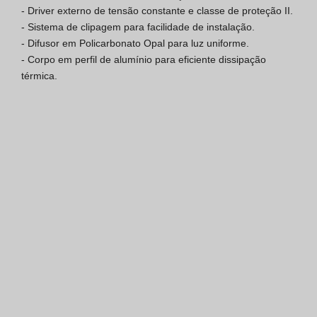
- Driver externo de tensão constante e classe de proteção II.

Certificação SGQ ISO 9001
- Sistema de clipagem para facilidade de instalação.

- Difusor em Policarbonato Opal para luz uniforme.

Condições de Venda
- Corpo em perfil de alumínio para eficiente dissipação 
térmica.
Condições de Garantia
Logo Pack