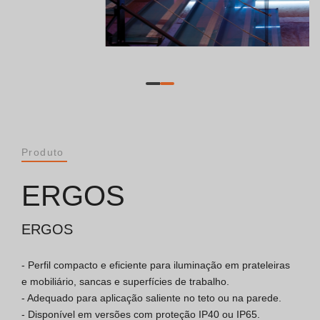
Catálogos
Essence [PT/EN]
Hospitality [EN]
Hospitality [PT]
Produto
Geral [EN/FR]
ERGOS
Geral [PT/ES]
ERGOS
- Perfil compacto e eficiente para iluminação em prateleiras 
Documentos
e mobiliário, sancas e superfícies de trabalho.

- Adequado para aplicação saliente no teto ou na parede.

Considerações Gerais
- Disponível em versões com proteção IP40 ou IP65.
