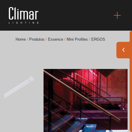
Home
/
Produtos
/
Essence
/
Mini Profiles
/
ERGOS
Brochuras
Finishes Book
BOYA OUT Shapes
Soluções Acústicas
Melhores Projetos