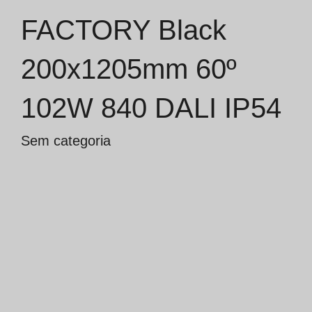
FACTORY Black
Catálogos
200x1205mm 60º
Essence [PT/EN]
102W 840 DALI IP54
Hospitality [EN]
Hospitality [PT]
Sem categoria
Geral [EN/FR]
Geral [PT/ES]
Documentos
Considerações Gerais