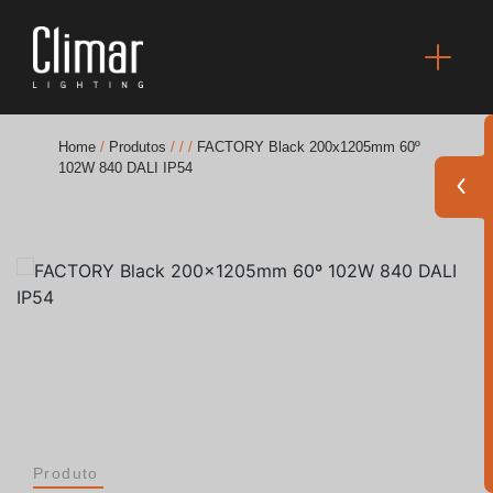
Home
/
Produtos
/
/
/
FACTORY Black 200x1205mm 60º
102W 840 DALI IP54
Brochuras
Finishes Book
BOYA OUT Shapes
Soluções Acústicas
Melhores Projetos
Produto