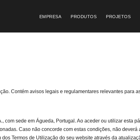
EMPRESA
PRODUTOS
PROJETOS
Catálogos
Documento
Essence [PT/EN]
Consi
Hospitality [EN]
Certi
mação. Contém avisos legais e regulamentares relevantes para a
Hospitality [PT]
Condi
Geral [EN/FR]
Condi
A., com sede em Águeda, Portugal. Ao aceder ou utilizar esta pá
onadas. Caso não concorde com estas condições, não deverá ace
Geral [PT/ES]
Logo 
um dos Termos de Utilização do seu website através da atualiza