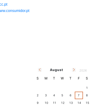
c.pt
ww.consumidor.pt
August
2026
S
M
T
W
T
F
S
26
27
28
29
30
31
1
2
3
4
5
6
7
8
9
10
11
12
13
14
15