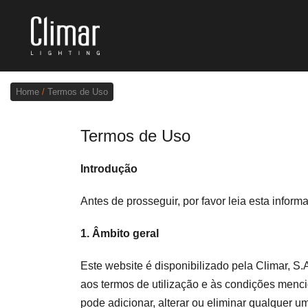
Home
/
Termos de Uso
Brochuras
Termos de Uso
Finishes Book
Introdução
BOYA OUT Shapes
Antes de prosseguir, por favor leia esta infor
Soluções Acústicas
1. Âmbito geral
Melhores Projetos
Este website é disponibilizado pela Climar, S.
aos termos de utilização e às condições menci
pode adicionar, alterar ou eliminar qualquer 