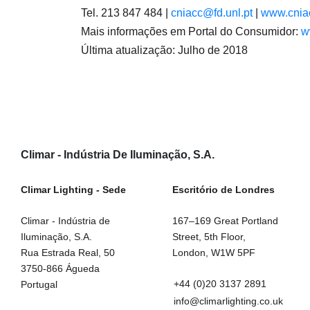
Tel. 213 847 484 |
cniacc@fd.unl.pt
|
www.cniac
Mais informações em Portal do Consumidor:
w
Última atualização: Julho de 2018
Climar - Indústria De Iluminação, S.A.
Climar Lighting - Sede
Escritório de Londres
Climar - Indústria de 
167–169 Great Portland 
Iluminação, S.A.

Street, 5th Floor,

Rua Estrada Real, 50

London, W1W 5PF
3750-866 Águeda

+44 (0)20 3137 2891
Portugal
info@climarlighting.co.uk