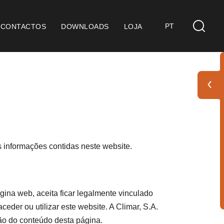
PT
CONTACTOS
DOWNLOADS
LOJA
s
derações Gerais
ficação SGQ ISO 9001
s informações contidas neste website.
ções de Venda
ções de Garantia
gina web, aceita ficar legalmente vinculado
der ou utilizar este website. A Climar, S.A.
Pack
ção do conteúdo desta página.