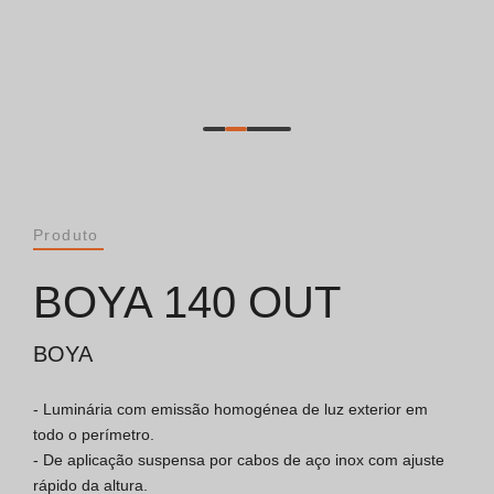
Catálogos
Essence [PT/EN]
Hospitality [EN]
Hospitality [PT]
Produto
Geral [EN/FR]
BOYA 140 OUT
Geral [PT/ES]
BOYA
- Luminária com emissão homogénea de luz exterior em 
Documentos
todo o perímetro.

- De aplicação suspensa por cabos de aço inox com ajuste 
Considerações Gerais
rápido da altura.
