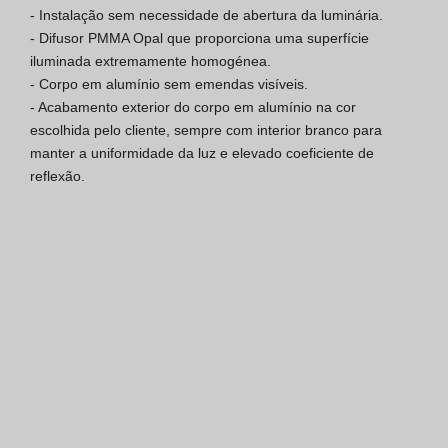
- Instalação sem necessidade de abertura da luminária.

Certificação SGQ ISO 9001
- Difusor PMMA Opal que proporciona uma superfície 
iluminada extremamente homogénea.

Condições de Venda
- Corpo em alumínio sem emendas visíveis.

- Acabamento exterior do corpo em alumínio na cor 
Condições de Garantia
escolhida pelo cliente, sempre com interior branco para 
manter a uniformidade da luz e elevado coeficiente de 
Logo Pack
reflexão.