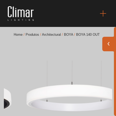
Home
/
Produtos
/
Architectural
/
BOYA
/
BOYA 140 OUT
Brochuras
Finishes Book
BOYA OUT Shapes
Soluções Acústicas
Melhores Projetos