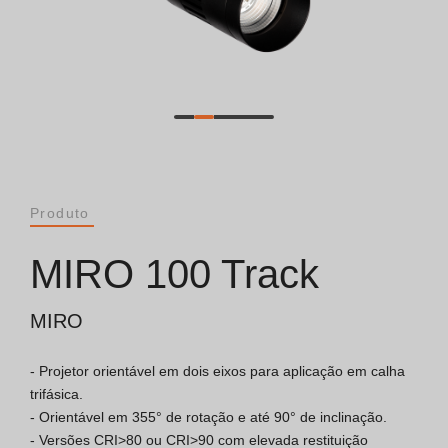
Catálogos
Essence [PT/EN]
Hospitality [EN]
Hospitality [PT]
Produto
Geral [EN/FR]
MIRO 100 Track
Geral [PT/ES]
MIRO
- Projetor orientável em dois eixos para aplicação em calha 
Documentos
trifásica.

- Orientável em 355° de rotação e até 90° de inclinação.

Considerações Gerais
- Versões CRI>80 ou CRI>90 com elevada restituição 