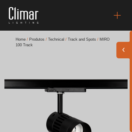
Home
/
Produtos
/
Technical
/
Track and Spots
/
MIRO
100 Track
Brochuras
Finishes Book
BOYA OUT Shapes
Soluções Acústicas
Melhores Projetos