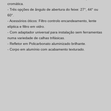
cromática.

Certificação SGQ ISO 9001
- Três opções de ângulo de abertura do feixe: 27°, 44° ou 
60°.

Condições de Venda
- Acessórios óticos: Filtro controlo encandeamento, lente 
elíptica e filtro em vidro.

Condições de Garantia
- Com adaptador universal para instalação sem ferramentas 
numa variedade de calhas trifásicas.

Logo Pack
- Refletor em Policarbonato aluminizado brilhante.

- Corpo em alumínio com acabamento texturado.