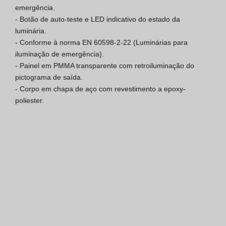
emergência.

Certificação SGQ ISO 9001
- Botão de auto-teste e LED indicativo do estado da 
luminária.

Condições de Venda
- Conforme à norma EN 60598-2-22 (Luminárias para 
iluminação de emergência).

Condições de Garantia
- Painel em PMMA transparente com retroiluminação do 
pictograma de saída.

Logo Pack
- Corpo em chapa de aço com revestimento a epoxy-
poliester.