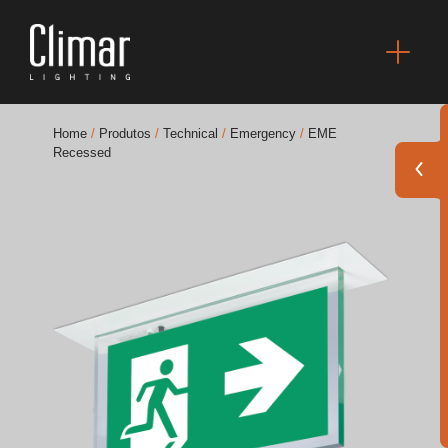
Home
/
Produtos
/
Technical
/
Emergency
/
EME
Recessed
Brochuras
Finishes Book
BOYA OUT Shapes
Soluções Acústicas
Melhores Projetos