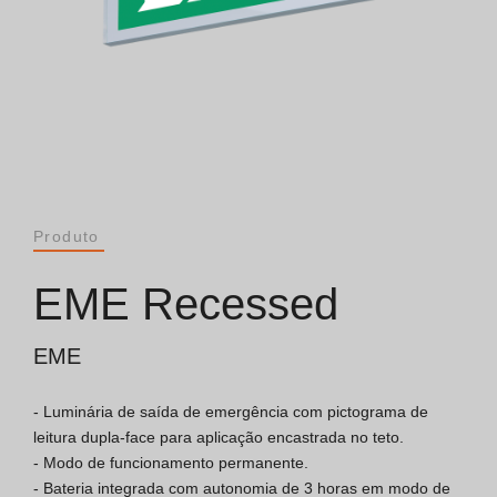
Catálogos
Essence [PT/EN]
Hospitality [EN]
Hospitality [PT]
Produto
Geral [EN/FR]
EME Recessed
Geral [PT/ES]
EME
- Luminária de saída de emergência com pictograma de 
Documentos
leitura dupla-face para aplicação encastrada no teto.

- Modo de funcionamento permanente.

Considerações Gerais
- Bateria integrada com autonomia de 3 horas em modo de 