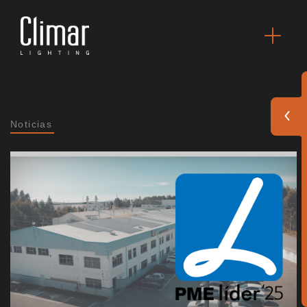
Noticias
Catálogos
Essence [PT/EN]
Hospitality [EN]
Hospitality [PT]
General [EN/FR]