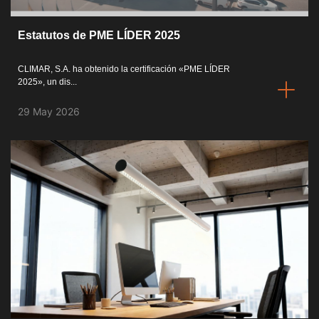
General [PT/ES]
Estatutos de PME LÍDER 2025
Documentos
CLIMAR, S.A. ha obtenido la certificación «PME LÍDER
2025», un dis...
Consideraciones Generales
29 May 2026
Certificación ISO 9001
Condiciones de Venta
Condiciones de Garantía
Logo Pack
Folletos